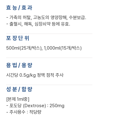
효능/효과
- 가축의 허탈, 고농도의 영양장해, 수분보급.
- 출혈시, 해독, 심장쇠약 등에 유효.
​포장단위
500ml(25개/박스), 1,000ml(15개/박스)
용법/용량
시간당 0.5g/kg 정맥 점적 주사
​성분/함량
[본제 1ml중]
- 포도당 (Dextrose) : 250mg
- 주사용수 : 적당량
Previous
Next