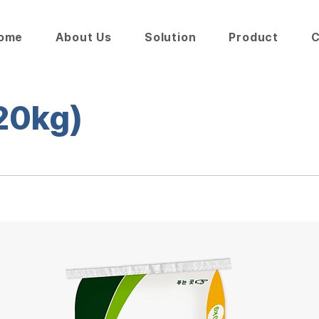
ome
About Us
Solution
Product
C
0kg)