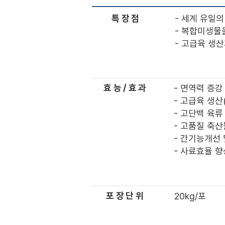
특장점
- 세계 유일
- 복합미생물
- 고급육 생
효능/효과
- 면역력 증강
- 고급육 생산
- 고단백 육류
- 고품질 축산
- 간기능개선
- 사료효율 향
​포장단위
20kg/포