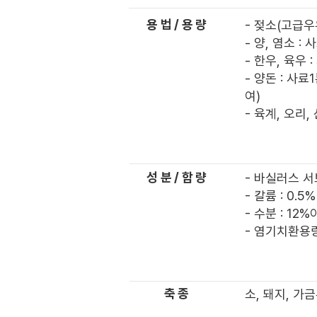
용법/용량
- 젖소(고급우유
- 양, 염소 : 
- 한우, 육우 
- 양돈 : 사
여)
- 육계, 오리,
​성분/함량
- 바실러스 서브틸리
- 칼륨 : 0.5
- 수분 : 12
- 염기치환용량 
축종
소, 돼지, 가