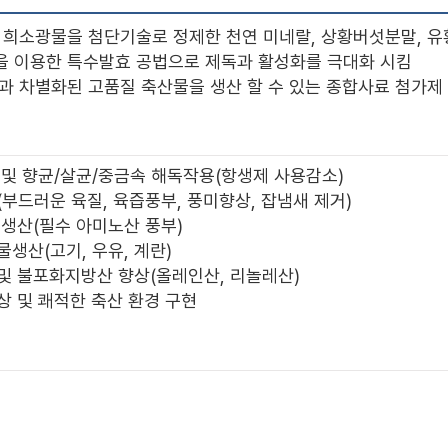
의 희소광물을 첨단기술로 정제한 천연 미네랄, 상황버섯분말, 유
을 이용한 특수발효 공법으로 제독과 활성화를 극대화 시킴
산과 차별화된 고품질 축산물을 생산 할 수 있는 종합사료 첨가제
 및 향균/살균/중금속 해독작용(항생제 사용감소)
(부드러운 육질, 육즙풍부, 풍미향상, 잡냄새 제거)
 생산(필수 아미노산 풍부)
물생산(고기, 우유, 계란)
 및 불포화지방산 향상(올레인산, 리놀레산)
상 및 쾌적한 축산 환경 구현