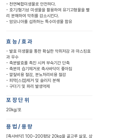
- 천연복합미생물로 안전하다.
- 호기/혐기성 미생물을 활용하여 유기고형물을 빨
리 분해하여 악취를 감소시킨다.
- 암모니아를 섭취하는 특수미생물 함유
효능/효과
- 발효 미생물을 통한 확실한 악취저감 과 마스킹효
과 우수
- 축분발효를 촉진 시켜 부숙기간 단축
- 축분의 습기제거로 축사바닥이 좋아짐
- 깔짚비용 절감, 분뇨처리비용 절감
- 피막(스컴)제거 및 슬러지 분해
- 구더기 및 파리 발생억제
​포장단위
20kg/포
용법/용량
[축사바닥] 100~200평당 20kg을 골고루 살포, 상