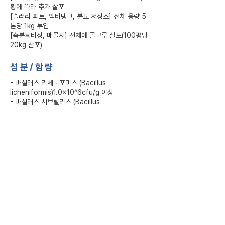
황에 따라 추가 살포
[슬러리 피트, 액비탱크, 분뇨 저장조] 전체 용량 5
톤당 1kg 투입
[축분퇴비장, 매몰지] 전체에 골고루 살포(100평당
20kg 산포)
​성분/함량
- 바실러스 리체니포미스 (Bacillus
licheniformis)1.0×10^6cfu/g 이상
- 바실러스 서브틸리스 (Bacillus
Subtilis)1.0×10^7cfu/g 이상
- 복합발효배양물
축종
Previous
Next