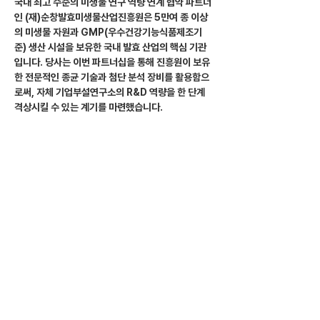
국내 최고 수준의 미생물 연구 역량 연계 협약 파트너
인 (재)순창발효미생물산업진흥원은 5만여 종 이상
의 미생물 자원과 GMP(우수건강기능식품제조기
준) 생산 시설을 보유한 국내 발효 산업의 핵심 기관
입니다. 당사는 이번 파트너십을 통해 진흥원이 보유
한 전문적인 종균 기술과 첨단 분석 장비를 활용함으
로써, 자체 기업부설연구소의 R&D 역량을 한 단계 
격상시킬 수 있는 계기를 마련했습니다.
기술 고도화를 통한 글로벌 경쟁력 확보 청운바이오
텍은 이번 협약을 통해 확보한 ‘고도화된 발효 사료 기
술’을 회사의 핵심 동력으로 삼을 계획입니다.
특히 순창의 우수한 인프라를 통해 검증된 기술력은, 
당사가 현재 추진 중인 케냐 등 해외 사업 현장에도 적
용되어 시너지를 낼 것으로 기대하고 있습니다. 안정
적인 국내 연구 기반을 토대로 기술 신뢰도를 높이고, 
이를 바탕으로 해외를 포함한 전체 사업 영역에서 품
질 경쟁력을 강화해 나가는 것이 이번 협력의 장기적
인 목표입니다.
당사는 앞으로 협약 내용을 성실히 이행하며, 미생물 